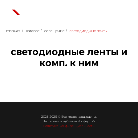
главная
/
каталог
/
освещение
/
светодиодные ленты
светодиодные ленты и
комп. к ним
2023-2026 © Все права защищены.
Не является публичной офертой.
Политика конфиденциальности.