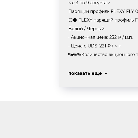
< с 3 по 9 августа >
Парящий профиль FLEXY FLY 01
⚪⚫ FLEXY парящий профиль F
Белый / Черный
• Акционная цена: 232 ₽ / м.п.
• Цена с UDS: 221 ₽ / м.п.
🔤🔤🔤Количество акционного т
показать еще