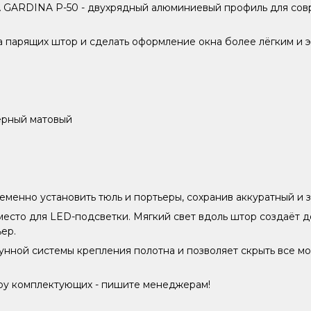
 GARDINA P-50 - двухрядный алюминиевый профиль для сов
 парящих штор и сделать оформление окна более лёгким и э
чёрный матовый
ременно установить тюль и портьеры, сохранив аккуратный и
место для LED-подсветки. Мягкий свет вдоль штор создаёт
ер.
пунной системы крепления полотна и позволяет скрыть все 
ору комплектующих - пишите менеджерам!