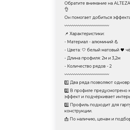
Обратите внимание на ALTEZA
👌
Он помогает добиться эффекта
〰️〰️〰️〰️〰️〰️〰️〰️〰️〰️〰️
📌 Характеристики:
- Материал - алюминий 💪
- Цвета: 🤍 белый матовый 🖤 
- Длина профиля: 2м и 3,2м
- Количество рядов - 2
〰️〰️〰️〰️〰️〰️〰️〰️〰️〰️〰️
1️⃣ Два ряда позволяют однов
2️⃣ В профиле предусмотрено 
эффект и подчёркивает интерь
3️⃣ Профиль подходит для гар
конструкции.
📩 По наличию, ценам и подб