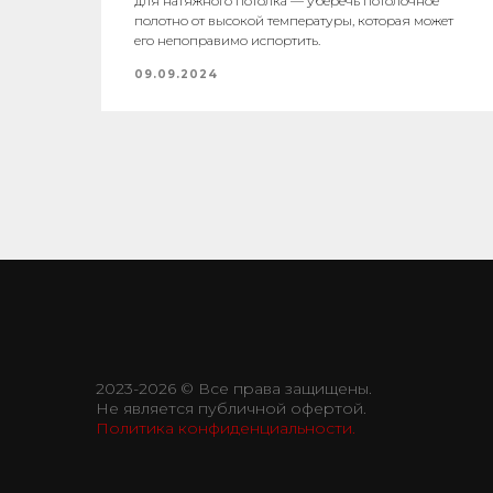
для натяжного потолка — уберечь потолочное
полотно от высокой температуры, которая может
его непоправимо испортить.
09.09.2024
2023-2026 © Все права защищены.
Не является публичной офертой.
Политика конфиденциальности.