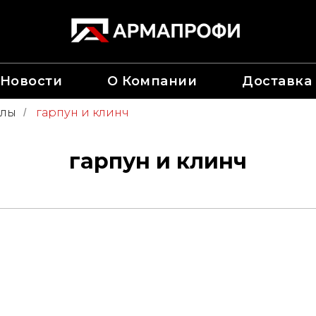
Новости
О Компании
Доставка
алы
гарпун и клинч
/
гарпун и клинч