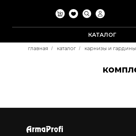
КАТАЛОГ
главная
каталог
карнизы и гардины
/
/
компл