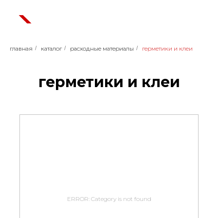
главная
/
каталог
/
расходные материалы
/
герметики и клеи
герметики и клеи
ERROR: Category is not found