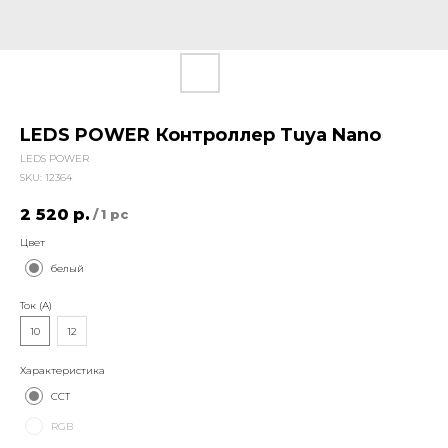
LEDS POWER Контроллер Tuya Nano
LEDS POWER
SKU:
12364
2 520
р.
/
1 pc
Цвет
белый
Ток (А)
10
12
Характеристика
ССТ
RGB