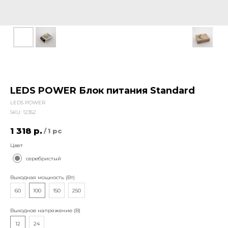
LEDS POWER Блок питания Standard
LEDS POWER
SKU:
12352
1 318
р.
/
1 pc
Цвет
серебристый
Выходная мощность (Вт)
60
100
150
250
Выходное напряжение (В)
12
24