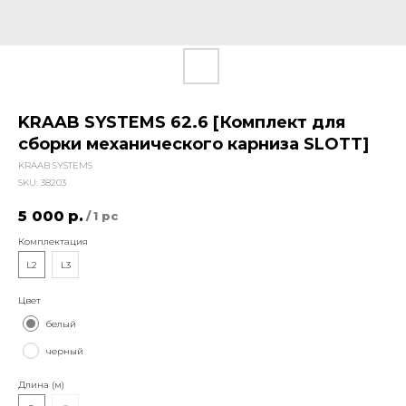
KRAAB SYSTEMS 62.6 [Комплект для
сборки механического карниза SLOTT]
KRAAB SYSTEMS
SKU:
38203
5 000
р.
/
1 pc
Комплектация
L2
L3
Цвет
белый
черный
Длина (м)