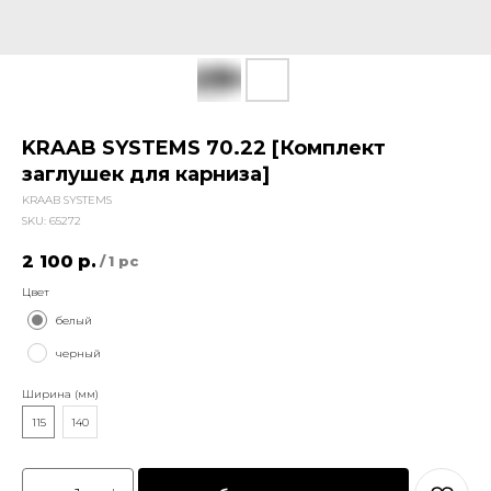
KRAAB SYSTEMS 70.22 [Комплект
заглушек для карниза]
KRAAB SYSTEMS
SKU:
65272
2 100
р.
/
1 pc
Цвет
белый
черный
Ширина (мм)
115
140