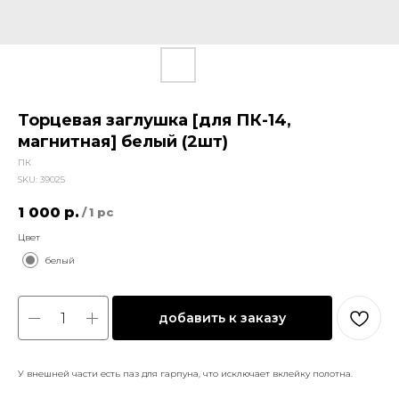
Торцевая заглушка [для ПК-14,
магнитная] белый (2шт)
ПК
SKU:
39025
1 000
р.
/
1 pc
Цвет
белый
добавить к заказу
У внешней части есть паз для гарпуна, что исключает вклейку полотна.