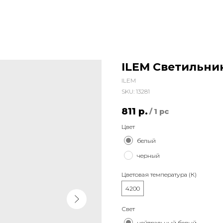
ILEM Светильни
ILEM
SKU:
13281
811
р.
/
1 pc
Цвет
белый
черный
Цветовая температура (К)
4200
Свет
нейтральный белый