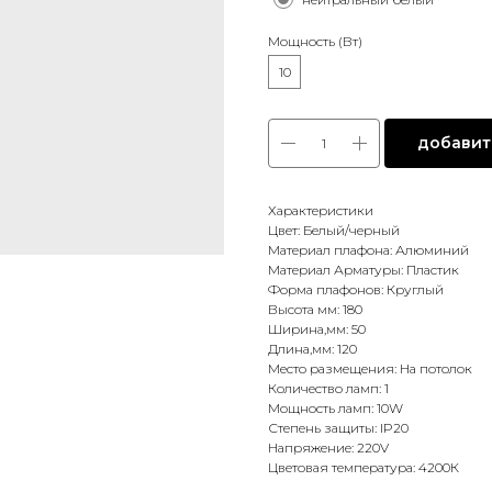
Мощность (Вт)
10
добавить
Характеристики
Цвет: Белый/черный
Материал плафона: Алюминий
Материал Арматуры: Пластик
Форма плафонов: Круглый
Высота мм: 180
Ширина,мм: 50
Длина,мм: 120
Место размещения: На потолок
Количество ламп: 1
Мощность ламп: 10W
Степень защиты: IP20
Напряжение: 220V
Цветовая температура: 4200К