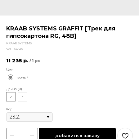
KRAAB SYSTEMS GRAFFIT [Трек для
гипсокартона RG, 48В]
KRAAB SYSTEMS
SKU:
64649
11 235
р.
/
1 pc
Цвет
черный
Длина (м)
2
3
Код
добавить к заказу