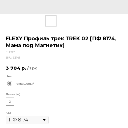
FLEXY Профиль трек TREK 02 [ПФ 8174,
Мама под Магнетик]
FLEXY
SKU:
63141
3 704
р.
/
1 pc
Цвет
некрашеный
Длина (м)
2
Код