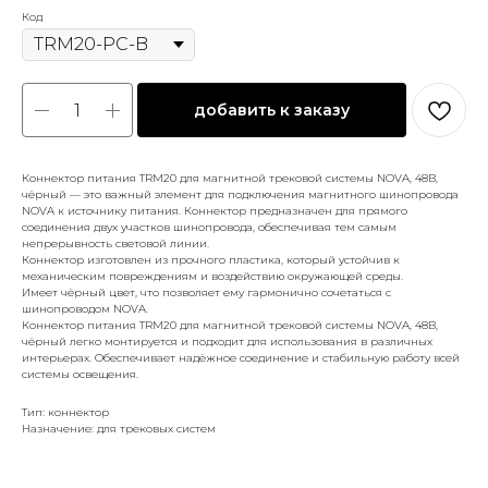
Код
добавить к заказу
Коннектор питания TRM20 для магнитной трековой системы NOVA, 48В,
чёрный — это важный элемент для подключения магнитного шинопровода
NOVA к источнику питания. Коннектор предназначен для прямого
соединения двух участков шинопровода, обеспечивая тем самым
непрерывность световой линии.
Коннектор изготовлен из прочного пластика, который устойчив к
механическим повреждениям и воздействию окружающей среды.
Имеет чёрный цвет, что позволяет ему гармонично сочетаться с
шинопроводом NOVA.
Коннектор питания TRM20 для магнитной трековой системы NOVA, 48В,
чёрный легко монтируется и подходит для использования в различных
интерьерах. Обеспечивает надёжное соединение и стабильную работу всей
системы освещения.
Тип: коннектор
Назначение: для трековых систем