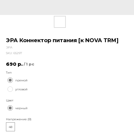
ЭРА Коннектор питания [к NOVA TRM]
ЭРА
SKU:
65297
690
р.
/
1 pc
Тип
прямой
угловой
Цвет
черный
Напряжение (В)
48