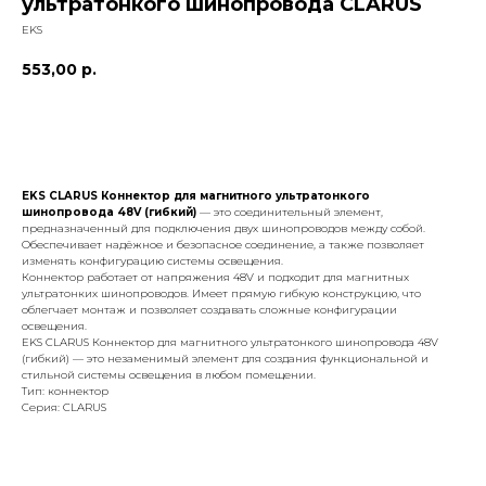
ультратонкого шинопровода CLARUS
EKS
553,00
р.
добавить к заказу
EKS CLARUS Коннектор для магнитного ультратонкого
шинопровода 48V (гибкий)
— это соединительный элемент,
предназначенный для подключения двух шинопроводов между собой.
Обеспечивает надёжное и безопасное соединение, а также позволяет
изменять конфигурацию системы освещения.
Коннектор работает от напряжения 48V и подходит для магнитных
ультратонких шинопроводов. Имеет прямую гибкую конструкцию, что
облегчает монтаж и позволяет создавать сложные конфигурации
освещения.
EKS CLARUS Коннектор для магнитного ультратонкого шинопровода 48V
(гибкий) — это незаменимый элемент для создания функциональной и
стильной системы освещения в любом помещении.
Тип: коннектор
Серия: CLARUS