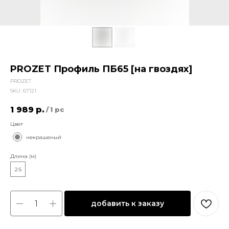
PROZET Профиль ПБ65 [на гвоздях]
PROZET
SKU:
67121
1 989
р.
/
1 pc
Цвет
некрашеный
Длина (м)
2.5
добавить к заказу