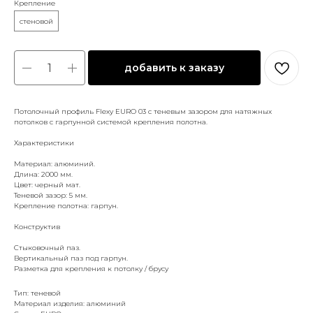
Крепление
стеновой
добавить к заказу
Потолочный профиль Flexy EURO 03 с теневым зазором для натяжных
потолков с гарпунной системой крепления полотна.
Характеристики
Материал: алюминий.
Длина: 2000 мм.
Цвет: черный мат.
Теневой зазор: 5 мм.
Крепление полотна: гарпун.
Конструктив
Стыковочный паз.
Вертикальный паз под гарпун.
Разметка для крепления к потолку / брусу
Тип: теневой
Материал изделия: алюминий