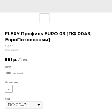
FLEXY Профиль EURO 03 [ПФ 0043,
ЕвроПотолочный]
FLEXY
SKU:
67050
581
р.
/
1 pc
Цвет
черный
Длина (м)
2
Код