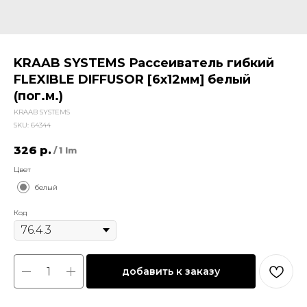
KRAAB SYSTEMS Рассеиватель гибкий
FLEXIBLE DIFFUSOR [6х12мм] белый
(пог.м.)
KRAAB SYSTEMS
SKU:
64344
326
р.
/
1 lm
Цвет
белый
Код
добавить к заказу