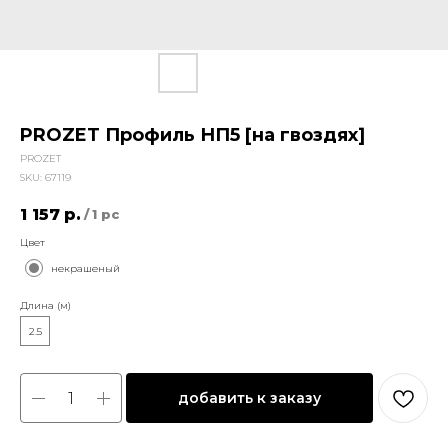
PROZET Профиль НП5 [на гвоздях]
PROZET
SKU:
67119
1 157
р.
/
1 pc
Цвет
некрашеный
Длина (м)
2.5
добавить к заказу