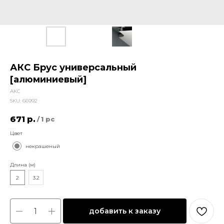
АКС Брус универсальный
[алюминиевый]
АКС
SKU:
66992
671
р.
/
1 pc
Цвет
некрашеный
Длина (м)
2
3.2
добавить к заказу