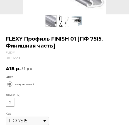
FLEXY Профиль FINISH 01 [ПФ 7515,
Финишная часть]
FLEXY
SKU:
63280
418
р.
/
1 pc
Цвет
некрашеный
Длина (м)
2
Код