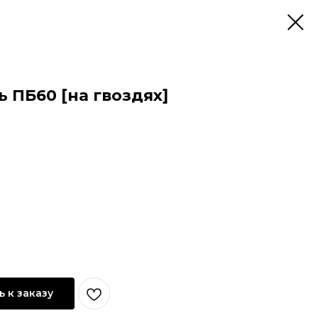
 ПБ60 [на гвоздях]
 к заказу