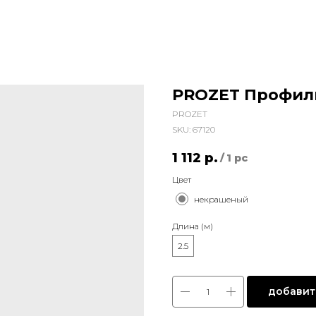
PROZET Профиль
PROZET
SKU:
67120
1 112
р.
/
1 pc
Цвет
некрашеный
Длина (м)
2.5
добавить