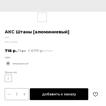
АКС Штаны [алюминиевый]
АКС
SKU:
67004
718
р.
1 077
р.
/
1 pc
/
1 pc
Цвет
некрашеный
Длина (м)
2
добавить к заказу