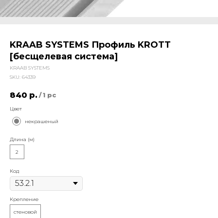
KRAAB SYSTEMS Профиль KROTT
[бесщелевая система]
KRAAB SYSTEMS
SKU:
64339
840
р.
/
1 pc
Цвет
некрашеный
Длина (м)
2
Код
Крепление
стеновой