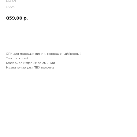
PROZET
63323
859,00
р.
добавить к заказу
СП4 для парящих линий, некрашеный/черный
Тип: парящий
Материал изделия: алюминий
Назначение: для ПВХ полотна