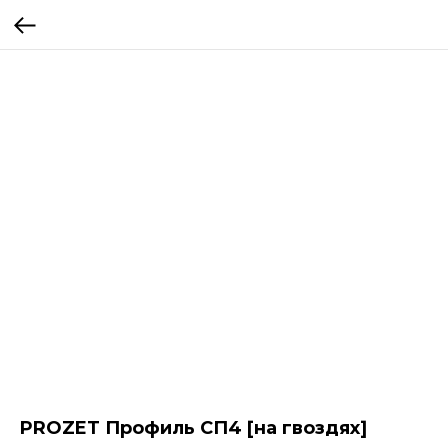
PROZET Профиль СП4 [на гвоздях]