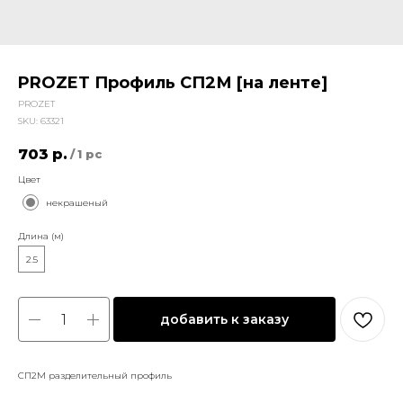
PROZET Профиль СП2М [на ленте]
PROZET
SKU:
63321
703
р.
/
1 pc
Цвет
некрашеный
Длина (м)
2.5
добавить к заказу
СП2М разделительный профиль