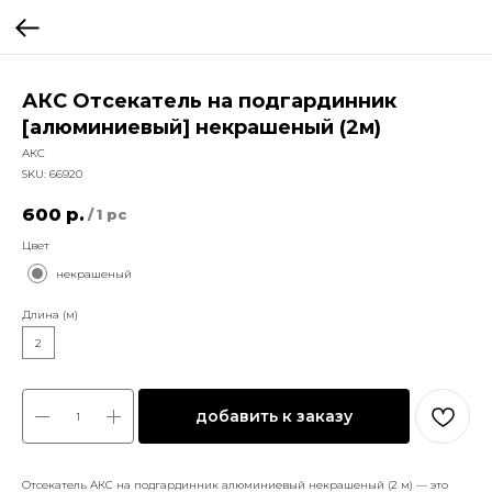
АКС Отсекатель на подгардинник
[алюминиевый] некрашеный (2м)
АКС
SKU:
66920
600
р.
/
1 pc
Цвет
некрашеный
Длина (м)
2
добавить к заказу
Отсекатель АКС на подгардинник алюминиевый некрашеный (2 м) — это