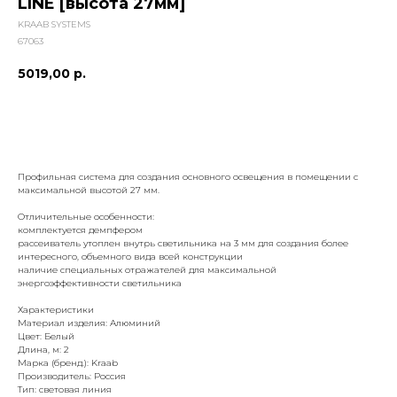
LINE [высота 27мм]
KRAAB SYSTEMS
67063
5019,00
р.
добавить к заказу
Профильная система для создания основного освещения в помещении с
максимальной высотой 27 мм.
Отличительные особенности:
комплектуется демпфером
рассеиватель утоплен внутрь светильника на 3 мм для создания более
интересного, объемного вида всей конструкции
наличие специальных отражателей для максимальной
энергоэффективности светильника
Характеристики
Материал изделия: Алюминий
Цвет: Белый
Длина, м: 2
Марка (бренд.): Kraab
Производитель: Россия
Тип: световая линия