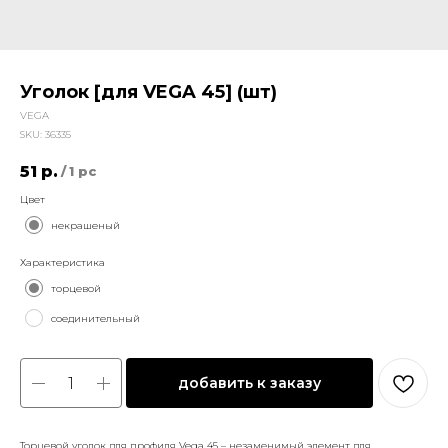
Уголок [для VEGA 45] (шт)
VEGA
SKU:
36335
51
р.
/
1 pc
Цвет
некрашеный
Характеристика
торцевой
соединительный
добавить к заказу
Торцевой уголок для профиля Vega 45 – незаменимый элемент для