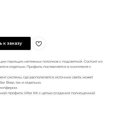
 к заказу
ции парящих натяжных потолков с подсветкой. Состоит из
ются отдельно. Профиль поставляется в комплекте с
нент системы, где располагается источник света, может
lar Base, так и отдельно.
демпфером.
ной профиль Villar Kit с целью создания полноценной