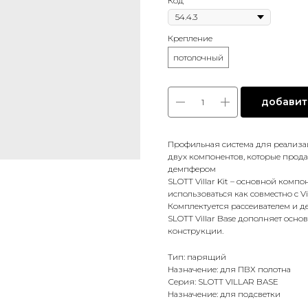
Код
Крепление
потолочный
добавить
Профильная система для реализа
двух компонентов, которые прода
демпфером
SLOTT Villar Kit – основной компо
использоваться как совместно с Vil
Комплектуется рассеивателем и 
SLOTT Villar Base
дополняет основ
конструкции.
Тип: парящий
Назначение: для ПВХ полотна
Серия: SLOTT VILLAR BASE
Назначение: для подсветки