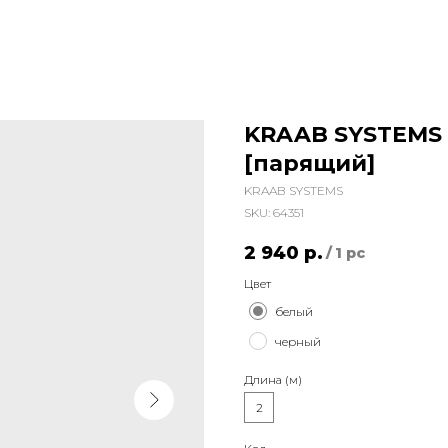
KRAAB SYSTEMS 
[парящий]
KRAAB SYSTEMS
SKU:
64351
2 940
р.
/
1 pc
Цвет
белый
черный
Длина (м)
2