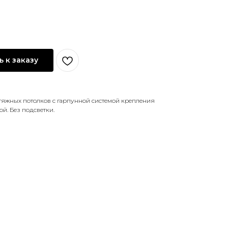
 к заказу
яжных потолков с гарпунной системой крепления
ой. Без подсветки.