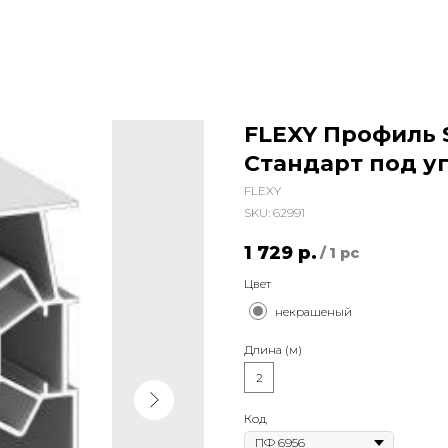
FLEXY Профиль 
Стандарт под уг
FLEXY
SKU:
62991
1 729
р.
/
1 pc
Цвет
некрашеный
Длина (м)
2
Код