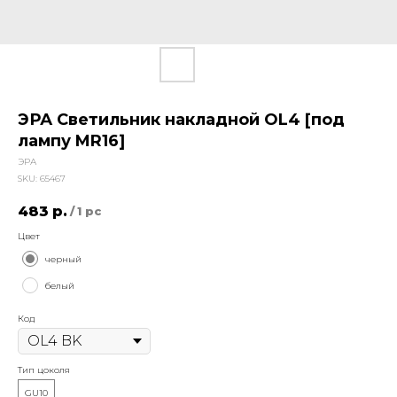
ЭРА Светильник накладной OL4 [под
лампу MR16]
ЭРА
SKU:
65467
483
р.
/
1 pc
Цвет
черный
белый
Код
Тип цоколя
GU10