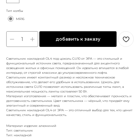
Тип колбы
MR16
добавить к заказу
Светильник накладной OL4 под цоколь GU10 от ЭРА — это стильный и
функциональный источник света, предназначенный для акцентного
освещения жилых и офисных помещений. Он идеально впишется в любой
интерьер, от строгой классики до ультрасовременного лофта.
Светильник имеет компактный размер и несложное техническое
обслуживание, что делает его удобным в использовании. Цоколь для
источника света GU10 позволяет использовать различные типы ламп, а
максимальная мощность лампы составляет 50 Вт.
Материал изготовления — металл и пластик, что обеспечивает прочность и
долговечность светильника. Цвет светильника — чёрный, что придаёт ему
элегантный и современный вид.
Светильник накладной OL4 от ЭРА — это отличный выбор для тех, кто ценит
качество, стиль и функциональность.
Материал изделия: алюминий
Тип: светильник
Тип: накладной