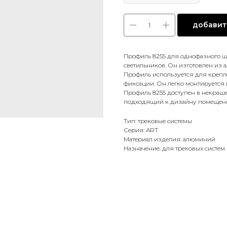
добавить
Профиль 8255 для однофазного 
светильников. Он изготовлен из 
Профиль используется для креп
фиксации. Он легко монтируется 
Профиль 8255 доступен в некраше
подходящий к дизайну помещен
Тип: трековые системы
Серия: ART
Материал изделия: алюминий
Назначение: для трековых систем