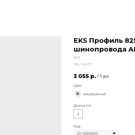
EKS Профиль 82
шинопровода A
EKS
SKU:
64071
3 055
р.
/
1 pc
Цвет
некрашеный
Длина (м)
2
Код