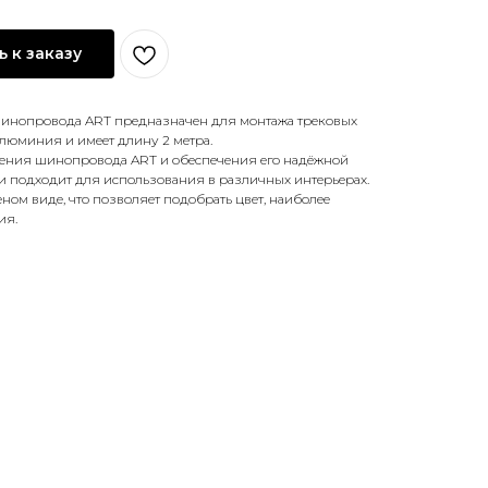
 к заказу
шинопровода ART предназначен для монтажа трековых
алюминия и имеет длину 2 метра.
ления шинопровода ART и обеспечения его надёжной
и подходит для использования в различных интерьерах.
ном виде, что позволяет подобрать цвет, наиболее
ия.