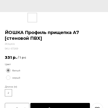
ЙОШКА Профиль прищепка А7
[стеновой ПВХ]
ЙОШКА
SKU:
67269
331
р.
/
1 pc
Цвет
белый
серый
Длина (м)
2