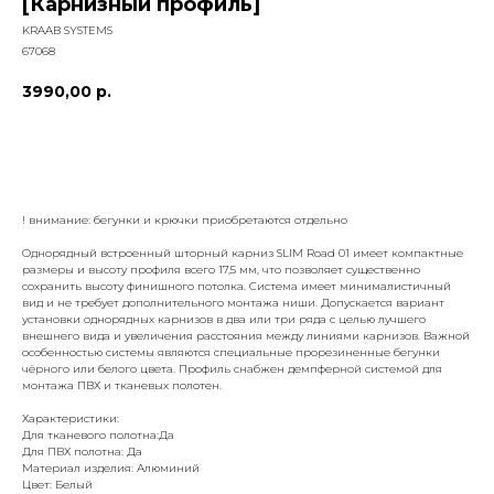
[Карнизный профиль]
KRAAB SYSTEMS
67068
3990,00
р.
добавить к заказу
! внимание: бегунки и крючки приобретаются отдельно
Однорядный встроенный шторный карниз SLIM Road 01 имеет компактные
размеры и высоту профиля всего 17,5 мм, что позволяет существенно
сохранить высоту финишного потолка. Система имеет минималистичный
вид и не требует дополнительного монтажа ниши. Допускается вариант
установки однорядных карнизов в два или три ряда с целью лучшего
внешнего вида и увеличения расстояния между линиями карнизов. Важной
особенностью системы являются специальные прорезиненные бегунки
чёрного или белого цвета. Профиль снабжен демпферной системой для
монтажа ПВХ и тканевых полотен.
Характеристики:
Для тканевого полотна:Да
Для ПВХ полотна: Да
Материал изделия: Алюминий
Цвет: Белый