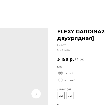
FLEXY GARDINA2 
двухрядная]
FLEXY
SKU:
67021
3 158
р.
/
1 pc
Цвет
белый
черный
Длина (м)
2.2
3.2