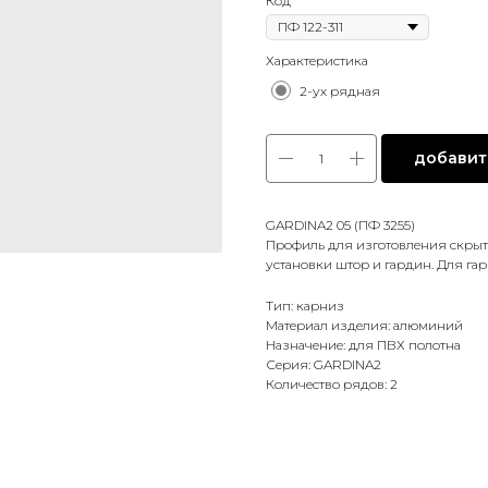
Код
Характеристика
2-ух рядная
добавить
GARDINA2 05 (ПФ 3255)
Профиль для изготовления скрыт
установки штор и гардин. Для га
Тип: карниз
Материал изделия: алюминий
Назначение: для ПВХ полотна
Серия: GARDINA2
Количество рядов: 2