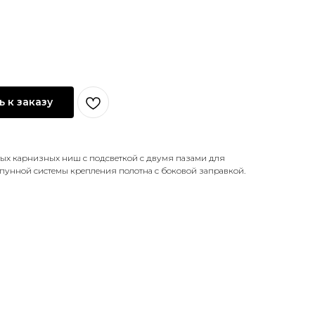
 к заказу
ых карнизных ниш с подсветкой с двумя пазами для
рпунной системы крепления полотна с боковой заправкой.