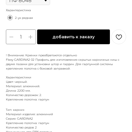
Характеристика
2-ух рядная
добавить к заказу
! Внимание: Крючки преобретаются отдельно
Flexy GARDINA2 02 Профиль для изготовления скрытых карнизных ниш с
двумя пазами для установки штор и гардин. Для гарпунной системы
крепления полотна с боковой заправкой.
Характеристики
Цвет: черный.
Материал: алюминий.
Длина: 2200 мм.
Количество дорожек: 2.
Крепление полотна: гарпун
Тип: карниз
Материал изделия: алюминий
Серия: GARDINA2
Крепление полотна: гарпун
Количество рядов: 2
Назначение: для ПВХ полотна