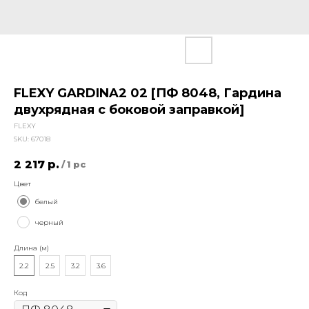
FLEXY GARDINA2 02 [ПФ 8048, Гардина
двухрядная с боковой заправкой]
FLEXY
SKU:
67018
2 217
р.
/
1 pc
Цвет
белый
черный
Длина (м)
2.2
2.5
3.2
3.6
Код