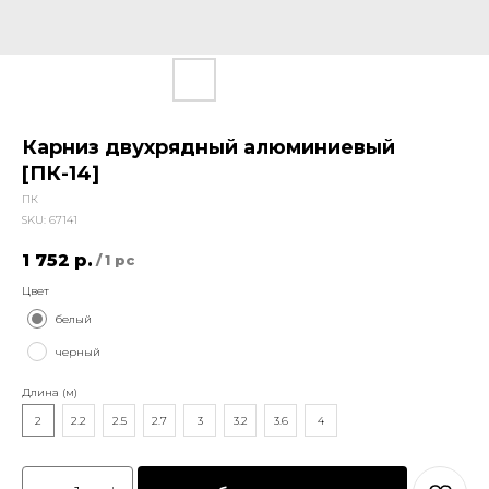
Карниз двухрядный алюминиевый
[ПК-14]
ПК
SKU:
67141
1 752
р.
/
1 pc
Цвет
белый
черный
Длина (м)
2
2.2
2.5
2.7
3
3.2
3.6
4