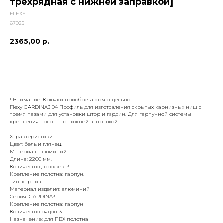
трехрядная с нижней заправкой]
FLEXY
67025
2365,00
р.
добавить к заказу
! Внимание: Крючки приобретаются отдельно
Flexy GARDINA3 04 Профиль для изготовления скрытых карнизных ниш с
тремя пазами для установки штор и гардин. Для гарпунной системы
крепления полотна с нижней заправкой.
Характеристики
Цвет: белый глянец.
Материал: алюминий.
Длина: 2200 мм.
Количество дорожек: 3.
Крепление полотна: гарпун.
Тип: карниз
Материал изделия: алюминий
Серия: GARDINA3
Крепление полотна: гарпун
Количество рядов: 3
Назначение: для ПВХ полотна