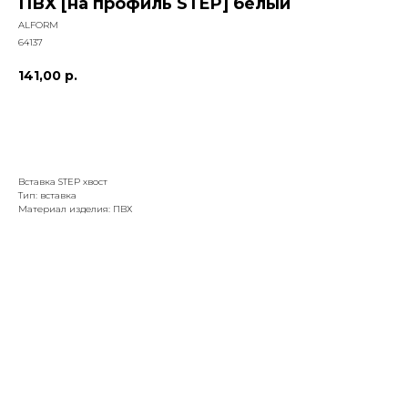
ПВХ [на профиль STEP] белый
ALFORM
64137
141,00
р.
добавить к заказу
Вставка STEP хвост
Тип: вставка
Материал изделия: ПВХ