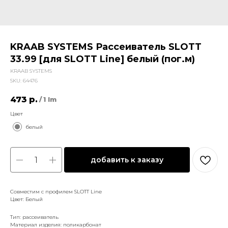
KRAAB SYSTEMS Рассеиватель SLOTT
33.99 [для SLOTT Line] белый (пог.м)
KRAAB SYSTEMS
SKU:
64476
473
р.
/
1 lm
Цвет
белый
добавить к заказу
Совместим с профилем SLOTT Line
Цвет: Белый
Тип: рассеиватель
Материал изделия: поликарбонат