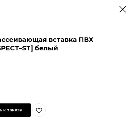
ссеивающая вставка ПВХ
SPECT–ST] белый
 к заказу