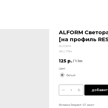
ALFORM Светора
[на профиль RE
ALFORM
SKU:
1784
125
р.
/
1 lm
Цвет
белый
добавить
Вставка Respect-ST хвост