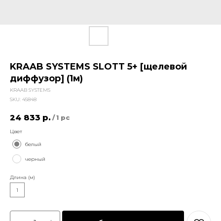
KRAAB SYSTEMS SLOTT 5+ [щелевой
диффузор] (1м)
KRAAB SYSTEMS
SKU:
45848
24 833
р.
/
1 pc
Цвет
белый
черный
Длина (м)
1