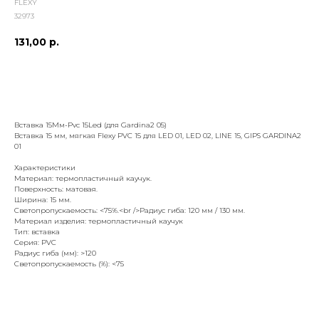
FLEXY
32973
131,00
р.
добавить к заказу
Вставка 15Мм-Pvc 15Led (для Gardina2 05)
Вставка 15 мм, мягкая Flexy PVC 15 для LED 01, LED 02, LINE 15, GIPS GARDINA2
01
Характеристики
Материал: термопластичный каучук.
Поверхность: матовая.
Ширина: 15 мм.
Светопропускаемость: <75%.<br />Радиус гиба: 120 мм / 130 мм.
Материал изделия: термопластичный каучук
Тип: вставка
Серия: PVC
Радиус гиба (мм): >120
Светопропускаемость (%): <75