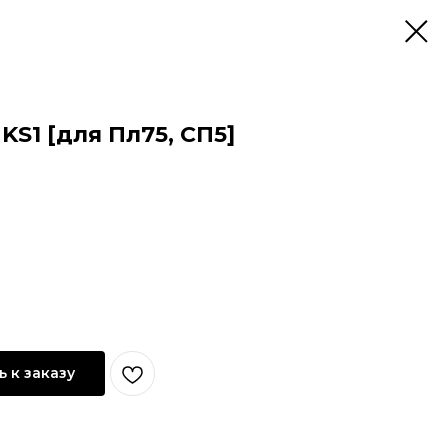
KS1 [для Пл75, СП5]
 к заказу