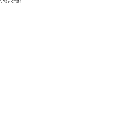
Пл75 и СП5М