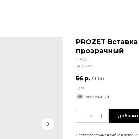
PROZET Вставка 
прозрачный
PROZET
SKU:
3020
56
р.
/
1 lm
Цвет
прозрачный
добавить
Светопрозрачная гибкая вставка.