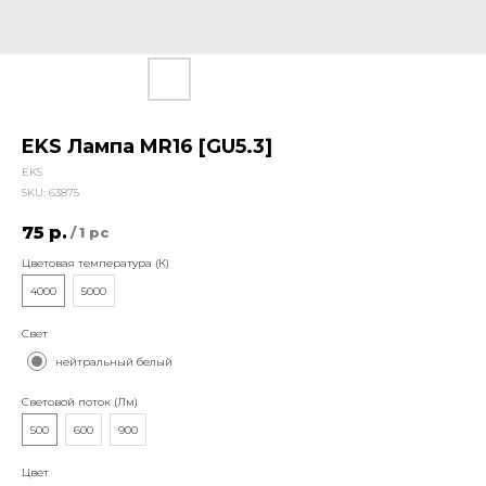
EKS Лампа MR16 [GU5.3]
EKS
SKU:
63875
75
р.
/
1 pc
Цветовая температура (К)
4000
5000
Свет
нейтральный белый
Световой поток (Лм)
500
600
900
Цвет