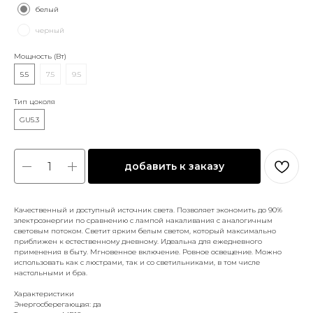
белый
черный
Мощность (Вт)
5.5
7.5
9.5
Тип цоколя
GU5.3
добавить к заказу
Качественный и доступный источник света. Позволяет экономить до 90%
электроэнергии по сравнению с лампой накаливания с аналогичным
световым потоком. Светит ярким белым светом, который максимально
приближен к естественному дневному. Идеальна для ежедневного
применения в быту. Мгновенное включение. Ровное освещение. Можно
использовать как с люстрами, так и со светильниками, в том числе
настольными и бра.
Характеристики
Энергосберегающая: да