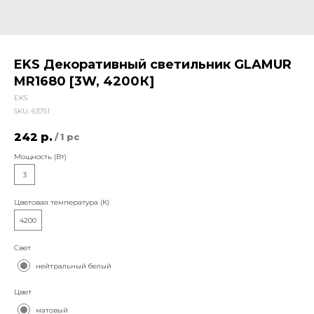
EKS Декоративный светильник GLAMUR
MR1680 [3W, 4200К]
EKS
SKU:
63751
242
р.
/
1 pc
Мощность (Вт)
3
Цветовая температура (К)
4200
Свет
нейтральный белый
Цвет
матовый