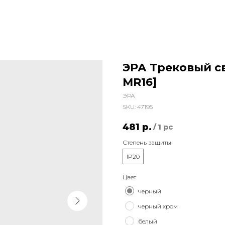
ЭРА Трековый с
MR16]
ЭРА
SKU:
47195
481
р.
/
1 pc
Степень защиты
IP20
Цвет
черный
черный хром
белый