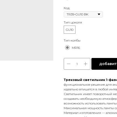
Код
Тип цоколя
GU10
Тип колбы
MR16
добавить
Трековый светильник 1-фазн
функциональное решение для ак
идеально впишется в любой интерь
Светильник имеет поворотный мех
создавать необходимую атмосферу
возможность использовать лампы
Максимальная мощность лампы сос
Материал изготовления — алюмини