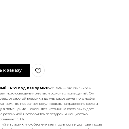
 к заказу
ый TR39 под лампу MR16
от ЭРА — это стильное и
центного освещения жилых и офисных помещений. Он
ер, от строгой классики до ультрасовременного лофта.
анизм, что позволяет регулировать направление света и
 в помещении. Цоколь для источника света MR16 даёт
 с различной цветовой температурой и мощностью.
тавляет 15 Вт.
й и пластик, что обеспечивает прочность и долговечность