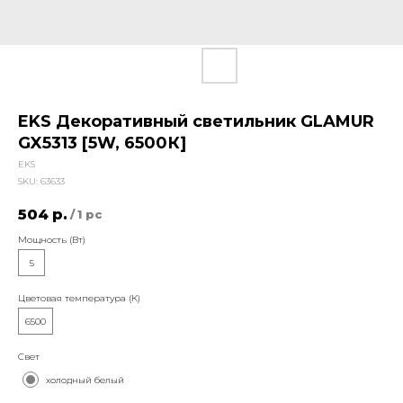
EKS Декоративный светильник GLAMUR
GX5313 [5W, 6500К]
EKS
SKU:
63633
504
р.
/
1 pc
Мощность (Вт)
5
Цветовая температура (К)
6500
Свет
холодный белый