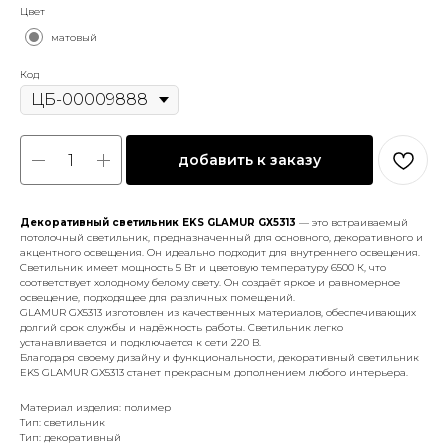
Цвет
матовый
Код
добавить к заказу
Декоративный светильник EKS GLAMUR GX5313
— это встраиваемый
потолочный светильник, предназначенный для основного, декоративного и
акцентного освещения. Он идеально подходит для внутреннего освещения.
Светильник имеет мощность 5 Вт и цветовую температуру 6500 К, что
соответствует холодному белому свету. Он создаёт яркое и равномерное
освещение, подходящее для различных помещений.
GLAMUR GX5313 изготовлен из качественных материалов, обеспечивающих
долгий срок службы и надёжность работы. Светильник легко
устанавливается и подключается к сети 220 В.
Благодаря своему дизайну и функциональности, декоративный светильник
EKS GLAMUR GX5313 станет прекрасным дополнением любого интерьера.
Материал изделия: полимер
Тип: светильник
Тип: декоративный