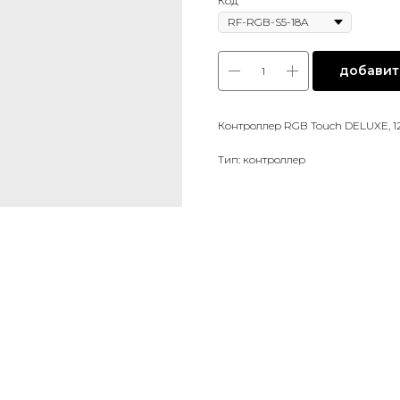
Код
добавить
Контроллер RGB Touch DELUXE, 
Тип: контроллер