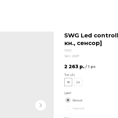
SWG Led controll
кн., сенсор]
SWG
SKU:
2697
2 263
р.
/
1 pc
Ток (А)
18
24
Цвет
белый
черный